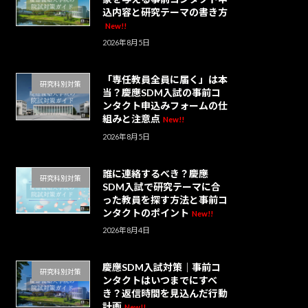
込内容と研究テーマの書き方
New!!
2026年8月5日
「専任教員全員に届く」は本
研究科別対策
当？慶應SDM入試の事前コ
ンタクト申込みフォームの仕
組みと注意点
New!!
2026年8月5日
誰に連絡するべき？慶應
研究科別対策
SDM入試で研究テーマに合
った教員を探す方法と事前コ
ンタクトのポイント
New!!
2026年8月4日
慶應SDM入試対策｜事前コ
研究科別対策
ンタクトはいつまでにすべ
き？返信時間を見込んだ行動
計画
New!!