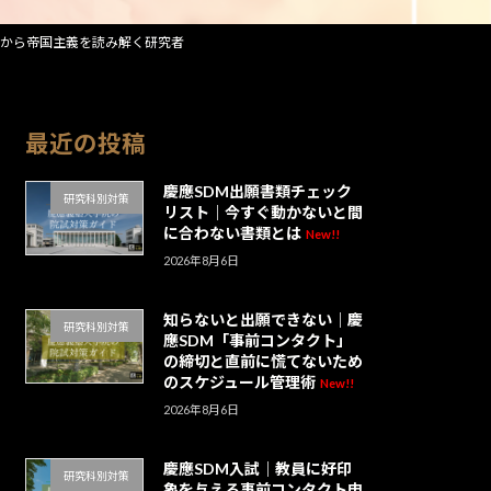
」から帝国主義を読み解く研究者
最近の投稿
慶應SDM出願書類チェック
研究科別対策
リスト｜今すぐ動かないと間
に合わない書類とは
New!!
2026年8月6日
知らないと出願できない｜慶
研究科別対策
應SDM「事前コンタクト」
の締切と直前に慌てないため
のスケジュール管理術
New!!
2026年8月6日
慶應SDM入試｜教員に好印
研究科別対策
象を与える事前コンタクト申