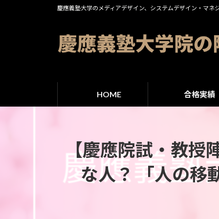
コ
ナ
慶應義塾大学のメディアデザイン、システムデザイン・マネ
ン
ビ
テ
ゲ
ン
ー
ツ
シ
へ
ョ
ス
ン
HOME
合格実績
キ
に
ッ
移
プ
動
【慶應院試・教授
な人？ 「人の移