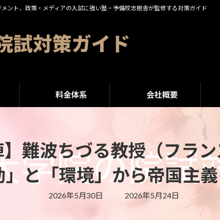
ジメント、政策・メディアの入試に強い塾・予備校志樹舎が監修する対策ガイド
料金体系
会社概要
陣】難波ちづる教授（フラン
動」と「環境」から帝国主
最
2026年5月30日
2026年5月24日
終
更
新