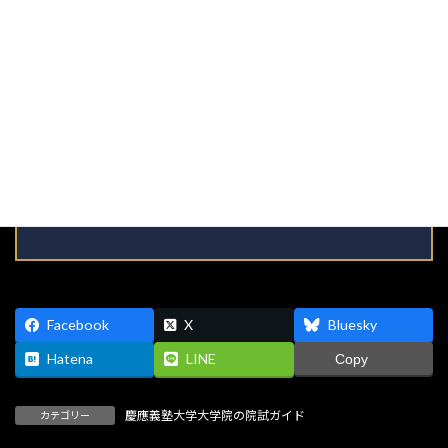
小杉 樹彦（こすぎ・たつひこ）
志樹舎 創業者／博士（学術）
慶應義塾大学院修了後、2015年1月に院試専門オンライン予備校「志
樹舎」を設立。 代表講師として10〜60代まで延べ5,000人以上の受験
生を指導。 早慶・国公立をはじめとする難関大学院で合格率9割超の
実績を持つ。 現在は大学院入試対策の専門家として、テレビ・新聞・
雑誌など幅広いメディアで活動中。 ロングセラー『減点されない！勝
論文』（エール出版社）ほか著書・論文多数。
Facebook
X
Bluesky
Hatena
LINE
Copy
慶應義塾大学大学院の院試ガイド
カテゴリー