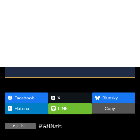
志樹舎 創業者／博士（学術）
慶應義塾大学院修了後、2015年1月に院試専門オンライン予備校「志
樹舎」を設立。 代表講師として10〜60代まで延べ5,000人以上の受験
生を指導。 早慶・国公立をはじめとする難関大学院で合格率9割超の
実績を持つ。 現在は大学院入試対策の専門家として、テレビ・新聞・
雑誌など幅広いメディアで活動中。 ロングセラー『減点されない！勝
論文』（エール出版社）ほか著書・論文多数。
Facebook
X
Bluesky
Hatena
LINE
Copy
研究科別対策
カテゴリー