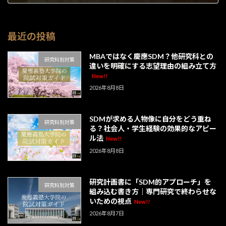
2026年5月26日
最近の投稿
MBAではなく慶應SDM？他研究科との
研究科別対策
違いを明確にする志望理由の組み立て方
New!!
2026年8月8日
SDMが求める人物像に自分をどう重ね
研究科別対策
る？社会人・学生経験の効果的なアピー
ル法
New!!
2026年8月8日
研究計画書に「SDM的アプローチ」を
研究科別対策
組み込む書き方｜専門研究で終わらせな
いための視点
New!!
2026年8月7日