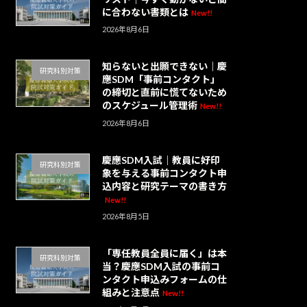
に合わない書類とは
New!!
2026年8月6日
知らないと出願できない｜慶
研究科別対策
應SDM「事前コンタクト」
の締切と直前に慌てないため
のスケジュール管理術
New!!
2026年8月6日
慶應SDM入試｜教員に好印
研究科別対策
象を与える事前コンタクト申
込内容と研究テーマの書き方
New!!
2026年8月5日
「専任教員全員に届く」は本
研究科別対策
当？慶應SDM入試の事前コ
ンタクト申込みフォームの仕
組みと注意点
New!!