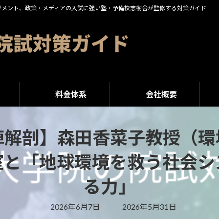
ジメント、政策・メディアの入試に強い塾・予備校志樹舎が監修する対策ガイド
料金体系
会社概要
陣解剖】森田香菜子教授（環
室と「地球環境を救う社会シ
る力」
最
2026年6月7日
2026年5月31日
終