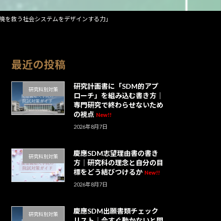
境を救う社会システムをデザインする力」
最近の投稿
研究計画書に「SDM的アプ
研究科別対策
ローチ」を組み込む書き方｜
専門研究で終わらせないため
の視点
New!!
2026年8月7日
慶應SDM志望理由書の書き
研究科別対策
方｜研究科の理念と自分の目
標をどう結びつけるか
New!!
2026年8月7日
慶應SDM出願書類チェック
研究科別対策
リスト｜今すぐ動かないと間