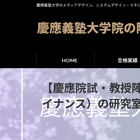
コ
ナ
慶應義塾大学のメディアデザイン、システムデザイン・マネ
ン
ビ
テ
ゲ
ン
ー
ツ
シ
へ
ョ
ス
ン
HOME
合格実績
キ
に
ッ
移
プ
動
【慶應院試・教授
イナンス）の研究