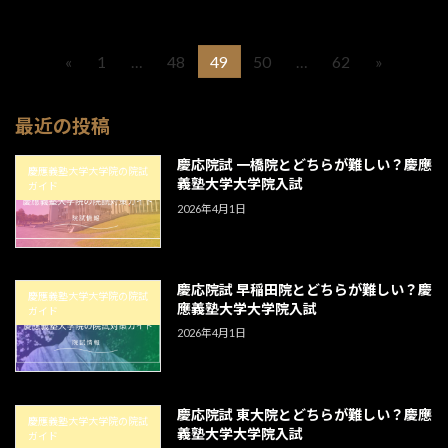
投
«
1
…
48
49
50
…
62
»
固
固
固
固
固
定
定
定
定
定
稿
ペ
ペ
ペ
ペ
ペ
最近の投稿
の
ー
ー
ー
ー
ー
ジ
ジ
ジ
ジ
ジ
慶応院試 一橋院とどちらが難しい？慶應
ペ
慶應義塾大学大学院の院試
義塾大学大学院入試
ガイド
ー
2026年4月1日
ジ
送
慶応院試 早稲田院とどちらが難しい？慶
慶應義塾大学大学院の院試
應義塾大学大学院入試
ガイド
り
2026年4月1日
慶応院試 東大院とどちらが難しい？慶應
慶應義塾大学大学院の院試
義塾大学大学院入試
ガイド