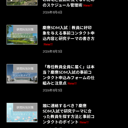
のスケジュール管理術
New!!
2026年8月6日
慶應SDM入試｜教員に好印
研究科別対策
象を与える事前コンタクト申
込内容と研究テーマの書き方
New!!
2026年8月5日
「専任教員全員に届く」は本
研究科別対策
当？慶應SDM入試の事前コ
ンタクト申込みフォームの仕
組みと注意点
New!!
2026年8月5日
誰に連絡するべき？慶應
研究科別対策
SDM入試で研究テーマに合
った教員を探す方法と事前コ
ンタクトのポイント
New!!