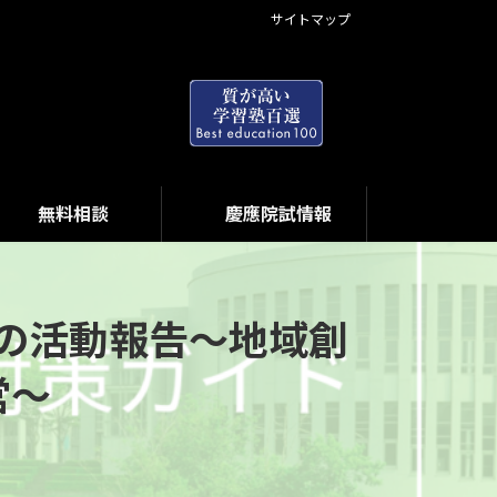
サイトマップ
無料相談
慶應院試情報
」の活動報告〜地域創
営〜