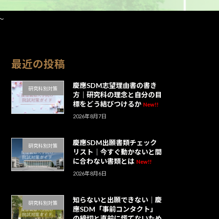
〜
最近の投稿
慶應SDM志望理由書の書き
研究科別対策
方｜研究科の理念と自分の目
標をどう結びつけるか
New!!
2026年8月7日
慶應SDM出願書類チェック
研究科別対策
リスト｜今すぐ動かないと間
に合わない書類とは
New!!
2026年8月6日
知らないと出願できない｜慶
研究科別対策
應SDM「事前コンタクト」
の締切と直前に慌てないため