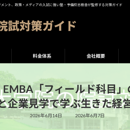
ジメント、政策・メディアの入試に強い塾・予備校志樹舎が監修する対策ガイド
料金体系
会社概要
EMBA「フィールド科目
と企業見学で学ぶ生きた経
最
2026年6月14日
2026年6月7日
終
更
新