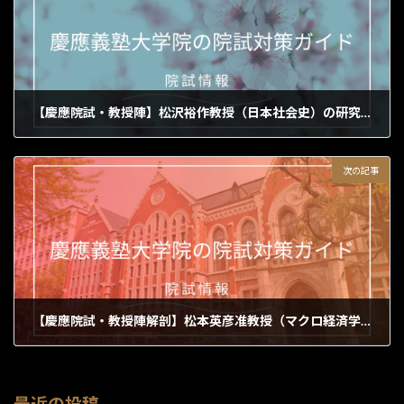
【慶應院試・教授陣】松沢裕作教授（日本社会史）の研究室と「過去の人々のかすかな声に耳を澄ます力」
2026年6月5日
次の記事
【慶應院試・教授陣解剖】松本英彦准教授（マクロ経済学・国際金融）の研究室と「動学モデルとIMFの視点で国際資本移動を読み解く力」
2026年6月6日
最近の投稿