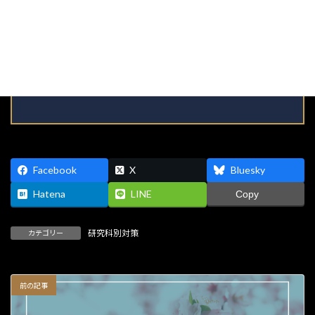
樹舎」を設立。 代表講師として10〜60代まで延べ5,000人以上の受験
生を指導。 早慶・国公立をはじめとする難関大学院で合格率9割超の
実績を持つ。 現在は大学院入試対策の専門家として、テレビ・新聞・
雑誌など幅広いメディアで活動中。 ロングセラー『減点されない！勝
論文』（エール出版社）ほか著書・論文多数。
Facebook
X
Bluesky
Hatena
LINE
Copy
研究科別対策
カテゴリー
前の記事