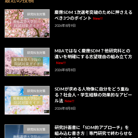
慶應SDM 1次選考突破のために押さえる
研究科別対策
べき3つのポイント
New!!
2026年8月9日
MBAではなく慶應SDM？他研究科との
研究科別対策
違いを明確にする志望理由の組み立て方
New!!
2026年8月8日
SDMが求める人物像に自分をどう重ね
研究科別対策
る？社会人・学生経験の効果的なアピー
ル法
New!!
2026年8月8日
研究計画書に「SDM的アプローチ」を
研究科別対策
組み込む書き方｜専門研究で終わらせな