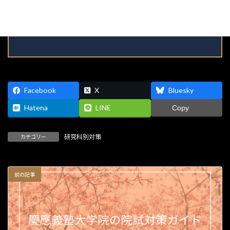
雑誌など幅広いメディアで活動中。 ロングセラー『減点されない！勝
論文』（エール出版社）ほか著書・論文多数。
Facebook
X
Bluesky
Hatena
LINE
Copy
研究科別対策
カテゴリー
前の記事