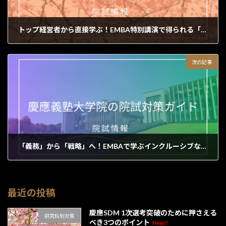
トップ経営者から直接学ぶ！EMBA特別講演で得られる「生きた経営視座」
2026年6月15日
次の記事
「義務」から「戦略」へ！EMBAで学ぶインクルーシブな組織変革の最前線
2026年6月16日
最近の投稿
慶應SDM 1次選考突破のために押さえる
研究科別対策
べき3つのポイント
New!!