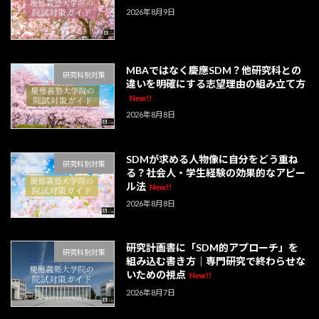
2026年8月9日
MBAではなく慶應SDM？他研究科との
研究科別対策
違いを明確にする志望理由の組み立て方
New!!
2026年8月8日
SDMが求める人物像に自分をどう重ね
研究科別対策
る？社会人・学生経験の効果的なアピー
ル法
New!!
2026年8月8日
研究計画書に「SDM的アプローチ」を
研究科別対策
組み込む書き方｜専門研究で終わらせな
いための視点
New!!
2026年8月7日