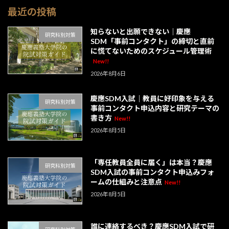
最近の投稿
知らないと出願できない｜慶應
研究科別対策
SDM「事前コンタクト」の締切と直前
に慌てないためのスケジュール管理術
New!!
2026年8月6日
慶應SDM入試｜教員に好印象を与える
研究科別対策
事前コンタクト申込内容と研究テーマの
書き方
New!!
2026年8月5日
「専任教員全員に届く」は本当？慶應
研究科別対策
SDM入試の事前コンタクト申込みフォ
ームの仕組みと注意点
New!!
2026年8月5日
誰に連絡するべき？慶應SDM入試で研